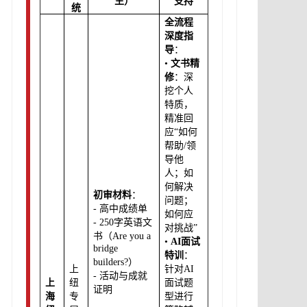
生）
支持
统
全流程
深度指
导
：
•
文书精
修
：深
挖个人
特质，
精准回
应“如何
帮助/领
导他
人；如
何解决
初审材料
：
问题；
- 高中成绩单
如何应
- 250字英语文
对挑战”
书（Are you a
•
AI面试
bridge
特训
：
builders?）
上
针对AI
- 活动与成就
上
纽
面试题
证明
海
专
型进行