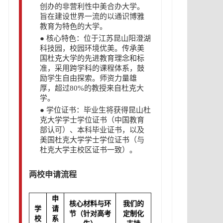
创办的非营利性中美合办大学。
旨在建设世界一流的以通识博雅
教育为特色的大学。
●
核心特色：位于江苏昆山阳澄湖
科技园，校园环境优美。传承美
国杜克大学的先进教育理念和标
准，采用跨学科的课程体系，鼓
励学生自由探索。师资力量雄
厚，超过80%的教授来自杜克大
学。
●
学位证书：毕业生将获得昆山杜
克大学学士学位证书（中国教育
部认可）、本科毕业证书，以及
美国杜克大学学士学位证书（与
杜克大学主校区证书一致）。
两校申请流程
申
核心材料与环
我们的
学
请
节（针对高考
定制化
校
系