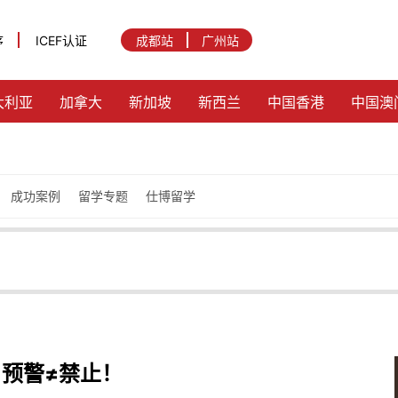
序
ICEF认证
成都站
广州站
大利亚
加拿大
新加坡
新西兰
中国香港
中国澳
成功案例
留学专题
仕博留学
预警≠禁止！