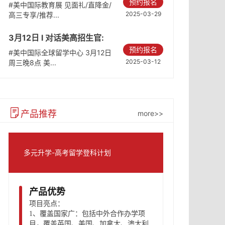
预约报名
国际教育展
#美中国际教育展 见面礼/直降金/
2025-03-29
高三专享/推荐...
3月12日 l 对话美高招生官:
预约报名
破解内卷真相
#美中国际全球留学中心 3月12日
2025-03-12
周三晚8点 美...
产品推荐
more>>
多元升学-高考留学登科计划
产品优势
项目亮点：
1、
覆盖国家广：包括中外合作办学项
目，覆盖英国、美国、加拿大、澳大利