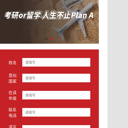
姓名
意向
国家
在读
年级
联系
电话
语言