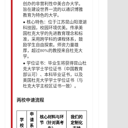
创办的非营利性中美合办大学。
旨在建设世界一流的以通识博雅
教育为特色的大学。
●
核心特色：位于江苏昆山阳澄湖
科技园，校园环境优美。传承美
国杜克大学的先进教育理念和标
准，采用跨学科的课程体系，鼓
励学生自由探索。师资力量雄
厚，超过80%的教授来自杜克大
学。
●
学位证书：毕业生将获得昆山杜
克大学学士学位证书（中国教育
部认可）、本科毕业证书，以及
美国杜克大学学士学位证书（与
杜克大学主校区证书一致）。
两校申请流程
申
核心材料与环
我们的
学
请
节（针对高考
定制化
校
系