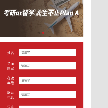
姓名
意向
国家
在读
年级
联系
电话
语言