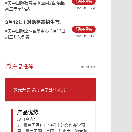
预约报名
国际教育展
#美中国际教育展 见面礼/直降金/
2025-03-29
高三专享/推荐...
3月12日 l 对话美高招生官:
预约报名
破解内卷真相
#美中国际全球留学中心 3月12日
2025-03-12
周三晚8点 美...
产品推荐
more>>
多元升学-高考留学登科计划
产品优势
项目亮点：
1、
覆盖国家广：包括中外合作办学项
目，覆盖英国、美国、加拿大、澳大利