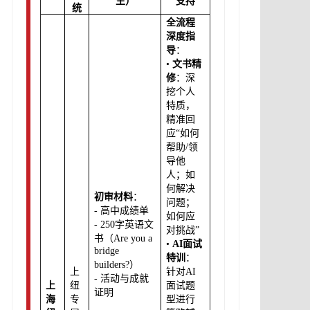
生）
支持
统
全流程
深度指
导
：
•
文书精
修
：深
挖个人
特质，
精准回
应“如何
帮助/领
导他
人；如
何解决
初审材料
：
问题；
- 高中成绩单
如何应
- 250字英语文
对挑战”
书（Are you a
•
AI面试
bridge
特训
：
builders?）
上
针对AI
- 活动与成就
上
纽
面试题
证明
海
专
型进行