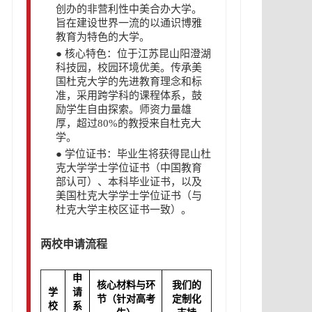
创办的非营利性中美合办大学。
旨在建设世界一流的以通识博雅
教育为特色的大学。
●
核心特色：位于江苏昆山阳澄湖
科技园，校园环境优美。传承美
国杜克大学的先进教育理念和标
准，采用跨学科的课程体系，鼓
励学生自由探索。师资力量雄
厚，超过80%的教授来自杜克大
学。
●
学位证书：毕业生将获得昆山杜
克大学学士学位证书（中国教育
部认可）、本科毕业证书，以及
美国杜克大学学士学位证书（与
杜克大学主校区证书一致）。
两校申请流程
申
核心材料与环
我们的
学
请
节（针对高考
定制化
校
系