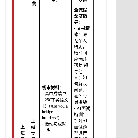
生）
支持
统
全流程
深度指
导
：
•
文书精
修
：深
挖个人
特质，
精准回
应“如何
帮助/领
导他
人；如
何解决
初审材料
：
问题；
- 高中成绩单
如何应
- 250字英语文
对挑战”
书（Are you a
•
AI面试
bridge
特训
：
builders?）
上
针对AI
- 活动与成就
上
纽
面试题
证明
海
专
型进行