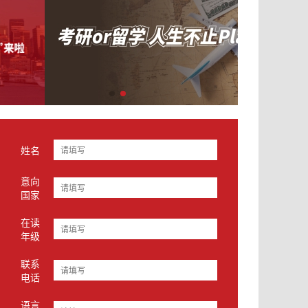
姓名
意向
国家
在读
年级
联系
电话
语言