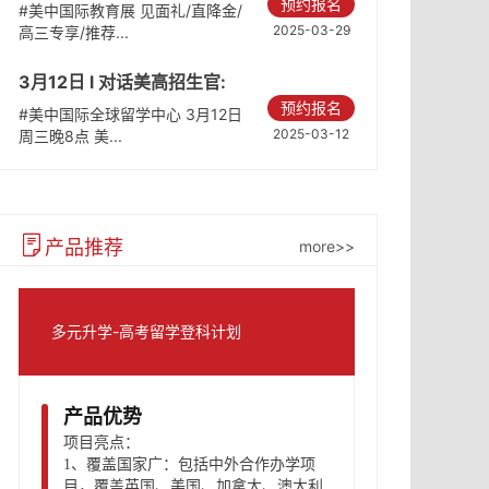
预约报名
国际教育展
#美中国际教育展 见面礼/直降金/
2025-03-29
高三专享/推荐...
3月12日 l 对话美高招生官:
预约报名
破解内卷真相
#美中国际全球留学中心 3月12日
2025-03-12
周三晚8点 美...
产品推荐
more>>
多元升学-高考留学登科计划
产品优势
项目亮点：
1、
覆盖国家广：包括中外合作办学项
目，覆盖英国、美国、加拿大、澳大利